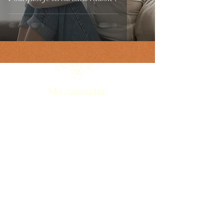
Me contacter
johntherapy.contact@gmail.com
06 21 67 37 57
john_hpz
Nom
*
Email